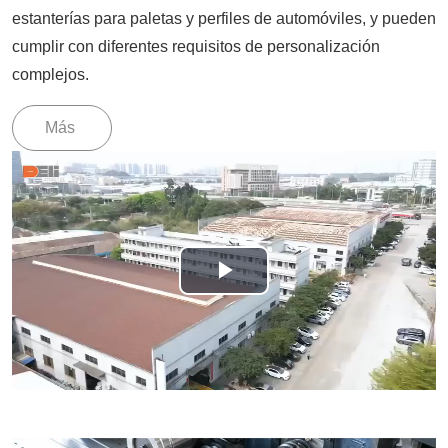
estanterías para paletas y perfiles de automóviles, y pueden
cumplir con diferentes requisitos de personalización
complejos.
Más
P
l
a
y