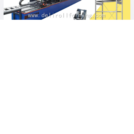
mantenimiento: La línea de […]
5
/
5
Últimos artículos
BLOG